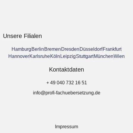
Unsere Filialen
Hamburg
Berlin
Bremen
Dresden
Düsseldorf
Frankfurt
Hannover
Karlsruhe
Köln
Leipzig
Stuttgart
München
Wien
Kontaktdaten
+ 49 040 732 16 51
info@profi-fachuebersetzung.de
Impressum