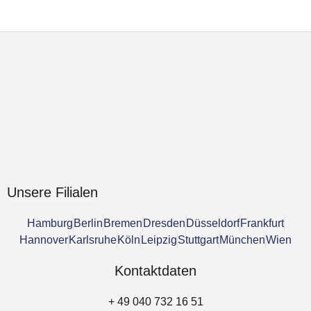
Unsere Filialen
Hamburg
Berlin
Bremen
Dresden
Düsseldorf
Frankfurt
Hannover
Karlsruhe
Köln
Leipzig
Stuttgart
München
Wien
Kontaktdaten
+ 49 040 732 16 51