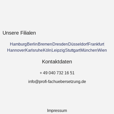
Unsere Filialen
Hamburg
Berlin
Bremen
Dresden
Düsseldorf
Frankfurt
Hannover
Karlsruhe
Köln
Leipzig
Stuttgart
München
Wien
Kontaktdaten
+ 49 040 732 16 51
info@profi-fachuebersetzung.de
Impressum