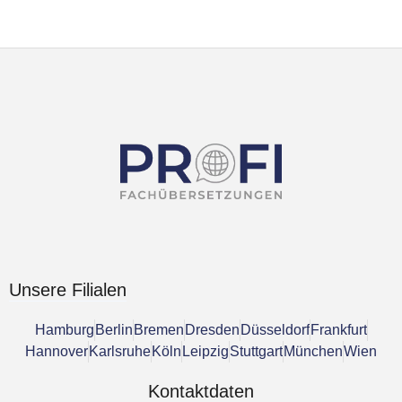
Unsere Filialen
Hamburg
Berlin
Bremen
Dresden
Düsseldorf
Frankfurt
Hannover
Karlsruhe
Köln
Leipzig
Stuttgart
München
Wien
Kontaktdaten