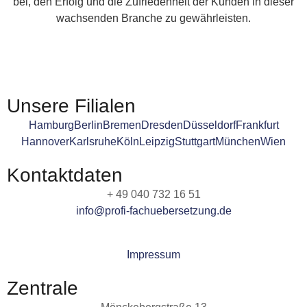
bei, den Erfolg und die Zufriedenheit der Kunden in dieser
wachsenden Branche zu gewährleisten.
Unsere Filialen
Hamburg
Berlin
Bremen
Dresden
Düsseldorf
Frankfurt
Hannover
Karlsruhe
Köln
Leipzig
Stuttgart
München
Wien
Kontaktdaten
+ 49 040 732 16 51
info@profi-fachuebersetzung.de
Impressum
Zentrale